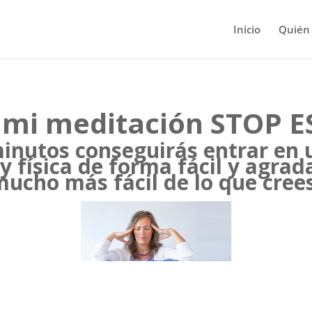
Inicio
Quién
 mi meditación STOP E
inutos conseguirás entrar en 
y física de forma fácil y agrada
ucho más fácil de lo que cree