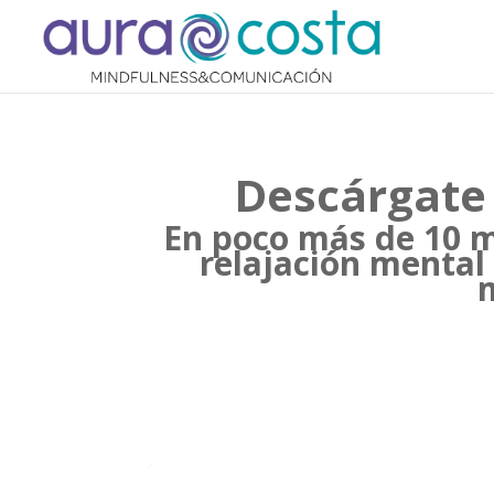
Descárgate
En poco más de 10 m
relajación mental 
m