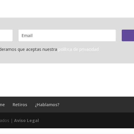
sideramos que aceptas nuestra
política de privacidad
ine
Retiros
¿Hablamos?
vados |
Aviso Legal