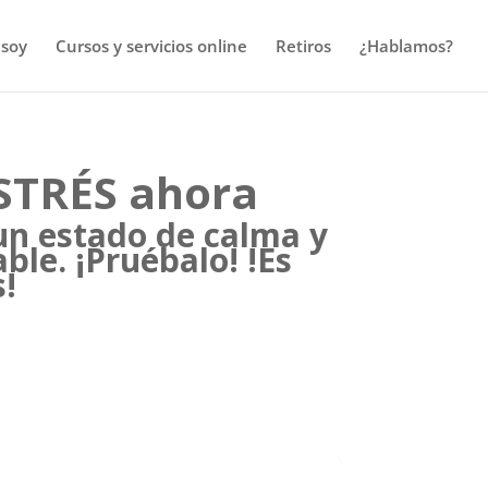
 soy
Cursos y servicios online
Retiros
¿Hablamos?
STRÉS ahora
un estado de calma y
ble. ¡Pruébalo! !Es
s!