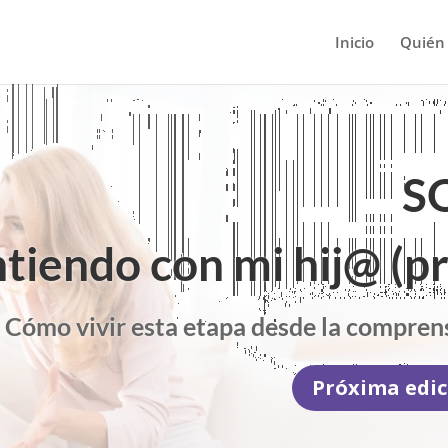
Inicio
Quién
SO
tiendo con mi hij@ (pr
Cómo vivir esta etapa desde la comprens
Próxima edic