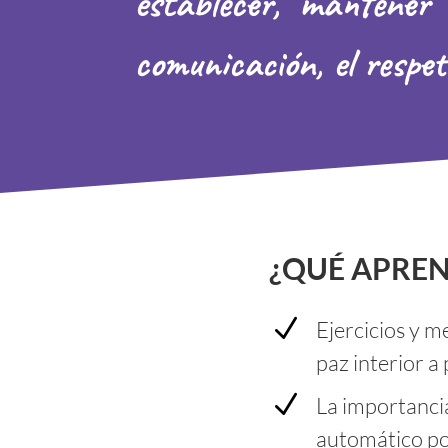
establecer, mantener
comunicación, el respe
¿QUÉ APREN
N
Ejercicios y me
paz interior a 
N
La importancia
automático po