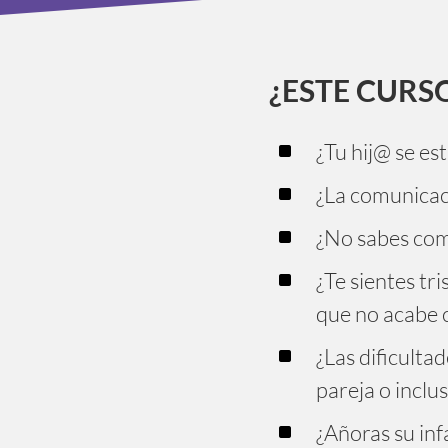
¿ESTE CURSO
^
¿Tu hij@ se es
^
¿La comunicació
^
¿No sabes com
^
¿Te sientes tr
que no acabe 
^
¿Las dificultad
pareja o inclu
^
¿Añoras su inf