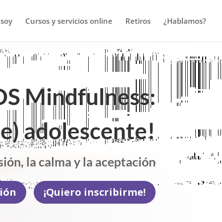
 soy
Cursos y servicios online
Retiros
¿Hablamos?
S Mindfulness:
e) adolescente!
ión, la calma y la aceptación
ión
¡Quiero inscribirme!