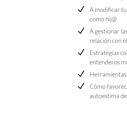
N
A modificar t
como hij@
N
A gestionar la
relación con e
N
Estrategias c
entenderos m
N
Herramientas 
N
Cómo favorece
autoestima de