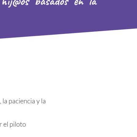
 hij@os basados en la
 la paciencia y la
 el piloto