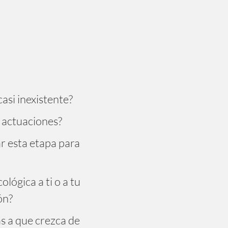
casi inexistente?
 actuaciones?
ar esta etapa para
ológica a ti o a tu
ón?
as a que crezca de