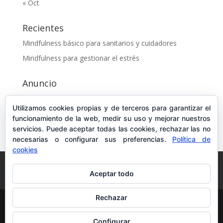
« Oct
Recientes
Mindfulness básico para sanitarios y cuidadores
Mindfulness para gestionar el estrés
Anuncio
Título
Utilizamos cookies propias y de terceros para garantizar el
hOLA ESTO ES UN ANUNCIO
funcionamiento de la web, medir su uso y mejorar nuestros
servicios. Puede aceptar todas las cookies, rechazar las no
necesarias o configurar sus preferencias.
Política de
cookies
Inicio
Quién soy
Cursos y Servicios Online
Aceptar todo
Retiros
¿Hablamos?
Rechazar
© 2020 Aura Costa | Todos los derechos reservados |
Configurar